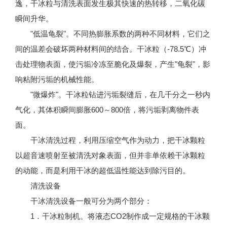
逸，干冰粒与清洗表面发生极其快速的热转移，二氧化碳
瞬间升华。
"低温龟裂"。不同热膨胀系数的两种不同材料，它们之
间的温差会破坏两种材料间的结合。干冰粒（-78.5℃）冲
击处理物表面，使污垢冷冻至脆化及爆裂，产生"龟裂"，影
响粘附污垢的机械性能。
"微爆炸"。干冰粒钻进污垢裂缝后，在几千分之一秒内
气化，其体积瞬间膨胀600～800倍，将污垢剥离物件表
面。
干冰清洗过程，利用压缩空气作为动力，把干冰颗粒
以超音速喷射至被清洗对象表面，但并非单依赖干冰颗粒
的动能，而是利用干冰的超低温性能达到除污目的。
清洗设备
干冰清洗设备一般可分为两个部分：
1．干冰粒制机。将液态CO2制作成一定规格的干冰颗