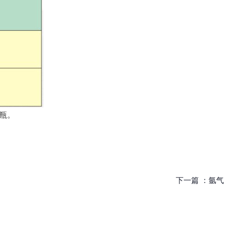
瓶。
下一篇 ：
氩气