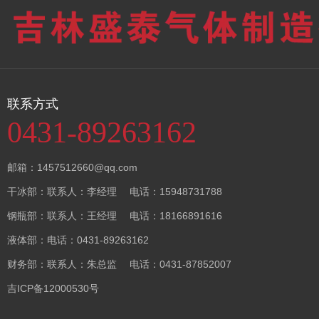
联系方式
0431-89263162
邮箱：1457512660@qq.com
干冰部：联系人：李经理 电话：15948731788
钢瓶部：联系人：王经理 电话：18166891616
液体部：电话：0431-89263162
财务部：联系人：朱总监 电话：0431-87852007
吉ICP备12000530号