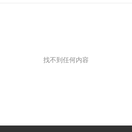
找不到任何内容