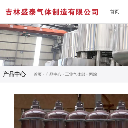
首页
产品中心
首页
-
产品中心
-
工业气体部
-
丙烷